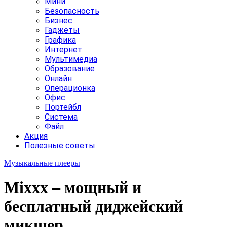
Мини
Безопасность
Бизнес
Гаджеты
Графика
Интернет
Мультимедиа
Образование
Онлайн
Операционка
Офис
Портейбл
Система
Файл
Акция
Полезные советы
Музыкальные плееры
Mixxx – мощный и
бесплатный диджейский
микшер