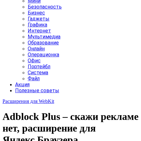
Мини
Безопасность
Бизнес
Гаджеты
Графика
Интернет
Мультимедиа
Образование
Онлайн
Операционка
Офис
Портейбл
Система
Файл
Акция
Полезные советы
Расширения для WebKit
Adblock Plus – скажи рекламе
нет, расширение для
Яндекс.Браузера