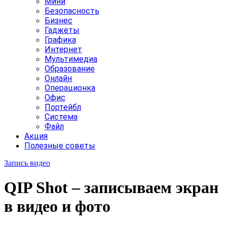
Мини
Безопасность
Бизнес
Гаджеты
Графика
Интернет
Мультимедиа
Образование
Онлайн
Операционка
Офис
Портейбл
Система
Файл
Акция
Полезные советы
Запись видео
QIP Shot – записываем экран
в видео и фото